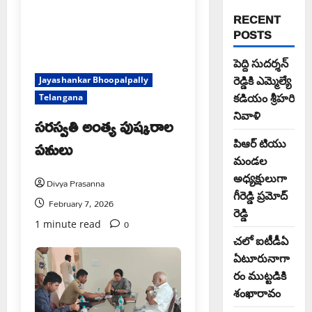
RECENT
POSTS
పెద్ది సుదర్శన్
రెడ్డికి ఎమ్మెల్యే
Jayashankar Bhoopalpally
కడియం శ్రీహరి
Telangana
నివాళి
సరస్వతి అంత్య పుష్కరాల
పనులు
పిఆర్ టియు
మండల
అధ్యక్షులుగా
Divya Prasanna
గీరెడ్డి ప్రమోద్
February 7, 2026
రెడ్డి
0
1 minute read
చలో ఐటీడీఏ
ఏటూరునాగా
రం ముట్టడికి
శంఖారావం