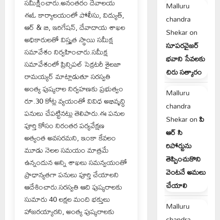
సమీక్షించారు.అనంతరం దేవాలయ
Malluru
ఈఓ కార్యాలయంలో పోలీసు, విద్యుత్,
chandra
ఆర్ & బి, ఇరిగేషన్, దేవాదాయ శాఖల
Shekar
on
అధికారులతో విస్తృత స్థాయి సమీక్ష
సూపరవైజర్
సమావేశం నిర్వహించారు.సమీక్ష
భవాని సేవలకు
సమావేశంలో ప్రిన్సిపల్ సెక్రటరీ శైలజా
చిరు సత్కారం
రామయ్యర్ మాట్లాడుతూ సరస్వతి
అంత్య పుష్కరాల నిర్వహణకు ప్రభుత్వం
Malluru
రూ.30 కోట్ల వ్యయంతో వివిధ అభివృద్ధి
chandra
పనులు చేపట్టినట్లు తెలిపారు.ఈ పనుల
Shekar
on
పి
పూర్తి కోసం నిరంతర పర్యవేక్షణ
ఆర్ సి
అత్యంత అవసరమని, ఇంకా కేవలం
రిపోర్టును
మూడు నెలల సమయం మాత్రమే
తెప్పించుకొని
ఉన్నందున అన్ని శాఖలు సమన్వయంతో
వెంటనే అమలు
ప్రాధాన్యతగా పనులు పూర్తి చేయాలని
చేయాలి
ఆదేశించారు.సరస్వతి ఆది పుష్కరాలకు
సుమారు 40 లక్షల మంది భక్తులు
Malluru
హాజరయ్యారని, అంత్య పుష్కరాలకు
chandra