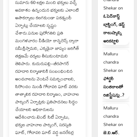
సుమారు 60 లక్షల మంది భక్తులు వచ్చే
Shekar
on
అవకాశం ఉన్నందున భక్తులకు ఎలాంటి
ఓపెన్‌కాస్ట్
అసౌకర్యాలు కలగకుండా పకడ్బందీ
బ్లాస్టింగ్, డస్ట్
ఏర్పాట్లు చేయాలని స్పష్టం
కాలుష్యాన్ని
చేశారు.పనుల పురోగతిని ప్రతి
మంగళవారం వీడియో కాన్ఫరెన్స్ ద్వారా
అరికట్టాలి
సమీక్షిస్తామని, ఎక్కడైనా జాప్యం జరిగితే
Malluru
తక్షణమే చర్యలు తీసుకుంటామని
chandra
తెలిపారు. కుదురుపల్లి–బీరసాగర్
Shekar
on
రహదారి నిర్మాణానికి సంబంధించిన
ఫోర్జరీ
అంచనాలను వెంటనే సమర్పించాలని,
సిరొంచం నుండి గోదావరి ఘాట్ వరకు
సంతకాలతో
తాత్కాలిక రహదారి నిర్మాణం, వాహనాల
రిజిస్ట్రేషన్లు..?
పార్కింగ్ ఏర్పాట్లకు ప్రతిపాదనలు సిద్ధం
Malluru
చేయాలని అధికారులను
chandra
ఆదేశించారు.టెంట్ సిటీ ఏర్పాటు,
Shekar
on
భక్తుల వాహనాల పార్కింగ్, సరస్వతి
ఘాట్, గోదావరి ఘాట్ వద్ద జనరేటర్ల
జె.వి.ఆర్.