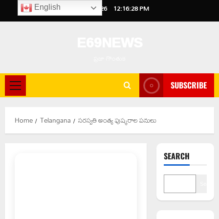
Skip
August 7, 2026
12:16:29 PM
English
to
content
E69NEWS
ప్రజా గొంతుక
SUBSCRIBE
Primary
Menu
Home
Telangana
సరస్వతి అంత్య పుష్కరాల పనులు
SEARCH
Search