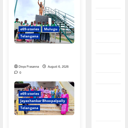
July 2023
June 2023
May 2023
e69-stories
Mulugu
April 2023
Telangana
March 2023
చలో ఐటీడీఏ ఏటూరునాగారం
ముట్టడికి శంఖారావం
February
2023
Divya Prasanna
August 6, 2026
0
January 2023
December
e69-stories
2022
Jayashankar Bhoopalpally
November
Telangana
2022
ప్రొఫెసర్ జయశంకర్ కు ఘన
October