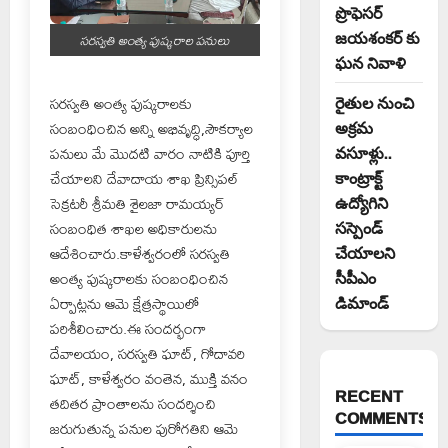
ప్రొఫెసర్
జయశంకర్ కు
సరస్వతి అంత్య పుష్కరాల పనులు
ఘన నివాళి
సరస్వతి అంత్య పుష్కరాలకు
రైతుల నుంచి
సంబంధించిన అన్ని అభివృద్ధి,సౌకర్యాల
అక్రమ
పనులు మే మొదటి వారం నాటికి పూర్తి
వసూళ్లు..
చేయాలని దేవాదాయ శాఖ ప్రిన్సిపల్
కాంట్రాక్ట్
సెక్రటరీ శ్రీమతి శైలజా రామయ్యర్
ఉద్యోగిని
సంబంధిత శాఖల అధికారులను
సస్పెండ్
ఆదేశించారు.కాళేశ్వరంలో సరస్వతి
చేయాలని
అంత్య పుష్కరాలకు సంబంధించిన
సీపీఎం
ఏర్పాట్లను ఆమె క్షేత్రస్థాయిలో
డిమాండ్
పరిశీలించారు.ఈ సందర్భంగా
దేవాలయం, సరస్వతి ఘాట్, గోదావరి
ఘాట్, కాళేశ్వరం వంతెన, ముక్తి వనం
RECENT
తదితర ప్రాంతాలను సందర్శించి
COMMENTS
జరుగుతున్న పనుల పురోగతిని ఆమె