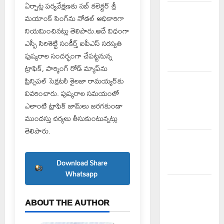
ఏర్పాట్ల పర్యవేక్షణకు సబ్ కలెక్టర్ శ్రీ
పిఆర్ టియు
మయాంక్ సింగ్‌ను నోడల్ అధికారిగా
మండల
నియమించినట్లు తెలిపారు.అదే విధంగా
అధ్యక్షులుగా
ఎస్పీ సిరిశెట్టి సంకీర్త్ ఐపీఎస్ సరస్వతి
గీరెడ్డి ప్రమోద్
పుష్కరాల సందర్భంగా చేపట్టనున్న
రెడ్డి
ట్రాఫిక్, పార్కింగ్ రోడ్ మ్యాప్‌ను
ప్రిన్సిపల్ సెక్రటరీ శైలజా రామయ్యర్‌కు
చలో ఐటీడీఏ
వివరించారు. పుష్కరాల సమయంలో
ఏటూరునాగారం
ఎలాంటి ట్రాఫిక్ జామ్‌లు జరగకుండా
ముట్టడికి
ముందస్తు చర్యలు తీసుకుంటున్నట్లు
శంఖారావం
తెలిపారు.
ప్రొఫెసర్
జయశంకర్ కు
Download Share
ఘన నివాళి
Whatsapp
రైతుల నుంచి
అక్రమ
ABOUT THE AUTHOR
వసూళ్లు..
కాంట్రాక్ట్