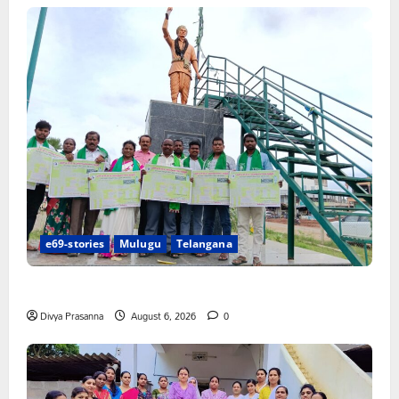
e69-stories
Mulugu
Telangana
చలో ఐటీడీఏ ఏటూరునాగారం ముట్టడికి శంఖారావం
Divya Prasanna
August 6, 2026
0