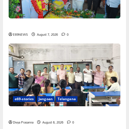
పెద్ది సుదర్శన్ రెడ్డికి ఎమ్మెల్యే కడియం శ్రీహరి నివాళి
E69NEWS
August 7, 2026
0
e69-stories
Jangoan
Telangana
పిఆర్ టియు మండల అధ్యక్షులుగా గీరెడ్డి ప్రమోద్ రెడ్డి
Divya Prasanna
August 6, 2026
0