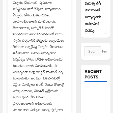
ఏర్పాటు చేయాలని, పుష్కరాల
ప్రభుత్వ డిగ్రీ
విశిష్టతను చాటిచెప్పేలా మ్యూజియం
కళాశాలలో
ఏర్పాటు కోసం ప్రతిపాదనలు
విద్యార్థులకు
రూపొందించాలని సూచించారు.
అవగాహన
దేవాలయాన్ని విద్యుత్ దీపాలతో
సదస్సు
సుందరంగా అలంకరించడంతో పాటు
స్వామి దర్శనానికి భక్తులకు ఇబ్బందులు
లేకుండా క్యూలైన్లు ఏర్పాటు చేయాలని
Search
ఆదేశించారు. పనుల సమన్వయం,
for:
పర్యవేక్షణ కోసం నోడల్ అధికారులను
నియమించాలని సూచించారు.ఈ
RECENT
సందర్భంగా జిల్లా కలెక్టర్ రాహుల్ శర్మ
POSTS
మాట్లాడుతూ అంచనా ప్రతిపాదనల్లో
ఏవైనా మార్పులు ఉంటే రెండు రోజుల్లో
పెద్ది సుదర్శన్
సమర్పించాలని, టెండర్ ప్రక్రియను
రెడ్డికి ఎమ్మెల్యే
త్వరగా పూర్తి చేసి పనులు
కడియం శ్రీహరి
ప్రారంభించాలని అధికారులకు
నివాళి
సూచించారు.సరస్వతి అంత్య పుష్కరాల