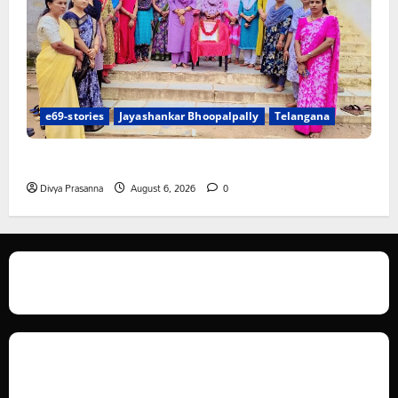
e69-stories
Jayashankar Bhoopalpally
Telangana
ప్రొఫెసర్ జయశంకర్ కు ఘన నివాళి
Divya Prasanna
August 6, 2026
0
We love WordPress and we are here to provide you with professional
looking WordPress themes so that you can take your website one step
ahead. We focus on simplicity, elegant design and clean code.