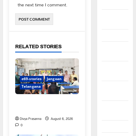
March 2024
the next time I comment.
February
2024
January 2024
RELATED STORIES
December
2023
November
2023
e69-stories
Jangoan
October
Telangana
2023
పిఆర్ టియు మండల అధ్యక్షులుగా
September
గీరెడ్డి ప్రమోద్ రెడ్డి
2023
Divya Prasanna
August 6, 2026
0
August 2023