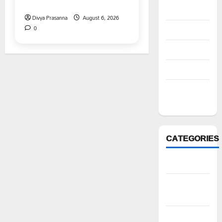
నివాళి
2022
Divya Prasanna
August 6, 2026
0
August 2022
July 2022
March 2022
February
2022
CATEGORIES
Anantapur
Andhra
Pradesh
Bhadradri