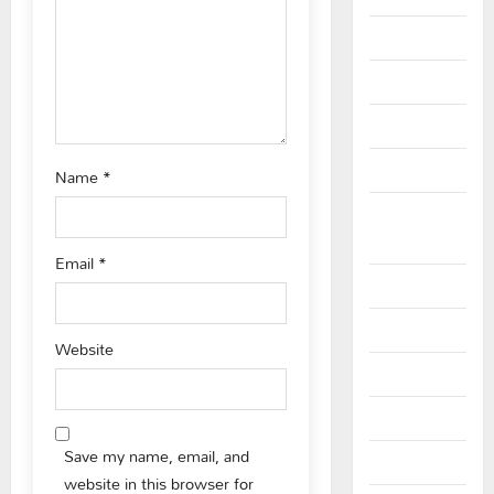
i
o
June 2025
May 2025
n
April 2025
March 2025
Name
*
September
2024
Email
*
August 2024
July 2024
Website
June 2024
May 2024
Save my name, email, and
April 2024
website in this browser for