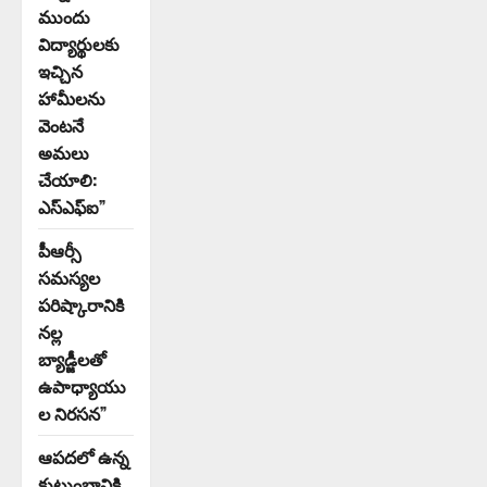
ముందు
విద్యార్థులకు
ఇచ్చిన
హామీలను
వెంటనే
అమలు
చేయాలి:
ఎస్ఎఫ్ఐ”
పీఆర్సీ
సమస్యల
పరిష్కారానికి
నల్ల
బ్యాడ్జీలతో
ఉపాధ్యాయు
ల నిరసన”
ఆపదలో ఉన్న
కుటుంబానికి