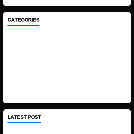
CATEGORIES
Home
Sports
Politics
Technology
Fashion
Health
LATEST POST
See latest Trump and Biden polling of America