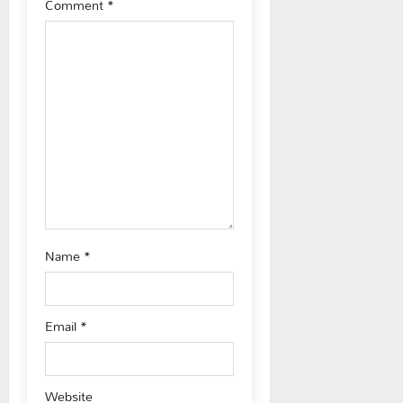
Comment
*
g
a
t
i
o
n
Name
*
Email
*
Website