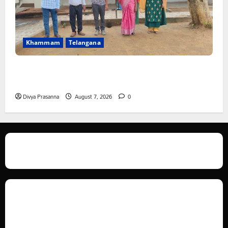
Khammam
Telangana
పీఆర్సీ సమస్యల పరిష్కారానికి నల్ల బ్యాడ్జీలతో ఉపాధ్యాయుల
నిరసన”
Divya Prasanna
August 7, 2026
0
We love WordPress and we are here to provide you with professional
looking WordPress themes so that you can take your website one step
ahead. We focus on simplicity, elegant design and clean code.