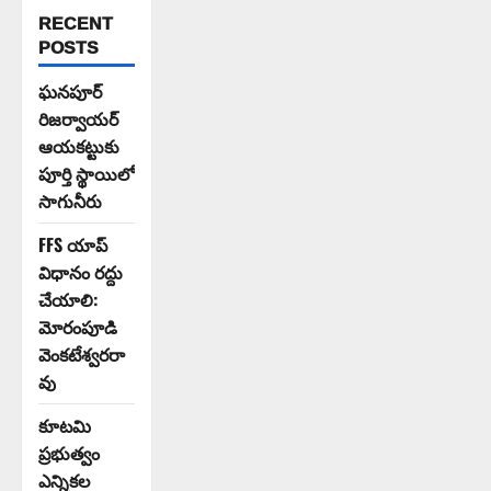
RECENT
POSTS
ఘనపూర్
రిజర్వాయర్
ఆయకట్టుకు
పూర్తి స్థాయిలో
సాగునీరు
FFS యాప్
విధానం రద్దు
చేయాలి:
మోరంపూడి
వెంకటేశ్వరరా
వు
కూటమి
ప్రభుత్వం
ఎన్నికల