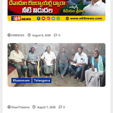
ఘనపూర్ రిజర్వాయర్ ఆయకట్టుకు పూర్తి స్థాయిలో సాగునీరు
E69NEWS
August 8, 2026
0
Khammam
Telangana
FFS యాప్ విధానం రద్దు చేయాలి: మోరంపూడి
వెంకటేశ్వరరావు
Divya Prasanna
August 7, 2026
0