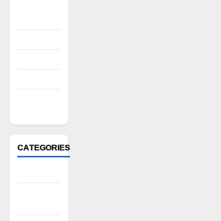
October
2022
August 2022
July 2022
March 2022
February
2022
CATEGORIES
Anantapur
Andhra
Pradesh