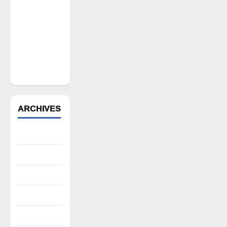
ఆపదలో ఉన్న
కుటుంబానికి
చేయూత
ఫౌండేషన్
మానవతా
సహాయం
ARCHIVES
August 2026
July 2026
June 2026
May 2026
April 2026