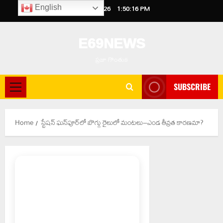
Skip
August 8, 2026
1:50:17 PM
English
to
content
E69NEWS
ప్రజా గొంతుక
SUBSCRIBE
Primary
Menu
Home
స్టేషన్ ఘన్‌పూర్‌లో బొగ్గు రైలులో మంటలు–ఎండ తీవ్రత కారణమా?