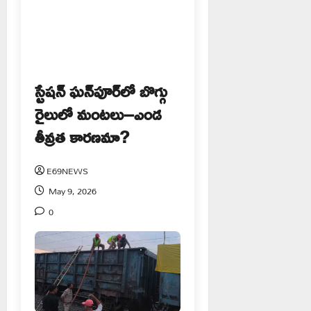
స్టేషన్ ఘన్‌పూర్‌లో బొగ్గు
రైలులో మంటలు–ఎండ
తీవ్రత కారణమా?
E69NEWS
May 9, 2026
0