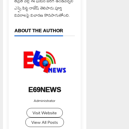
తీవ్రత వల్లే ఈ ఘటన జరిగి ఉండవచ్చని
ఎస్సై పిట్ట రాజేష్ తెలిపారు.పూర్తి
వివరాలపై విచారణ కొనసాగుతోంది.
ABOUT THE AUTHOR
E69NEWS
Administrator
Visit Website
View All Posts