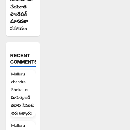
చేయూత
ఫౌండేషన్
మానవతా
సహాయం
RECENT
COMMENTS
Malluru
chandra
Shekar
on
సూపరవైజర్
భవాని సేవలకు
చిరు సత్కారం
Malluru