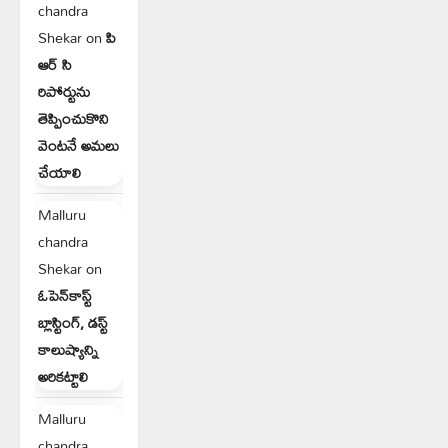
chandra
Shekar
on
పి
ఆర్ సి
రిపోర్టును
తెప్పించుకొని
వెంటనే అమలు
చేయాలి
Malluru
chandra
Shekar
on
ఓపెన్‌కాస్ట్
బ్లాస్టింగ్, డస్ట్
కాలుష్యాన్ని
అరికట్టాలి
Malluru
chandra