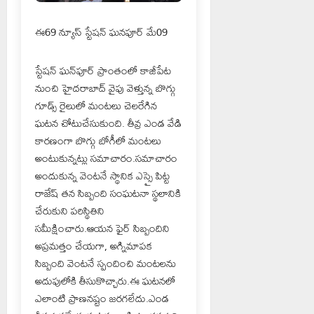
ఈ69 న్యూస్ స్టేషన్ ఘనపూర్ మే09
స్టేషన్ ఘన్‌పూర్ ప్రాంతంలో కాజీపేట
నుంచి హైదరాబాద్ వైపు వెళ్తున్న బొగ్గు
గూడ్స్ రైలులో మంటలు చెలరేగిన
ఘటన చోటుచేసుకుంది. తీవ్ర ఎండ వేడి
కారణంగా బొగ్గు బోగీలో మంటలు
అంటుకున్నట్లు సమాచారం.సమాచారం
అందుకున్న వెంటనే స్థానిక ఎస్సై పిట్ట
రాజేష్ తన సిబ్బంది సంఘటనా స్థలానికి
చేరుకుని పరిస్థితిని
సమీక్షించారు.ఆయన ఫైర్ సిబ్బందిని
అప్రమత్తం చేయగా, అగ్నిమాపక
సిబ్బంది వెంటనే స్పందించి మంటలను
అదుపులోకి తీసుకొచ్చారు.ఈ ఘటనలో
ఎలాంటి ప్రాణనష్టం జరగలేదు.ఎండ