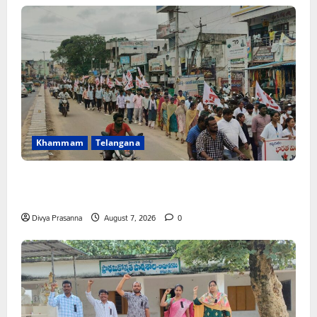
Khammam
Telangana
కూటమి ప్రభుత్వం ఎన్నికల ముందు విద్యార్థులకు ఇచ్చిన హామీలను
వెంటనే అమలు చేయాలి: ఎస్ఎఫ్ఐ”
Divya Prasanna
August 7, 2026
0