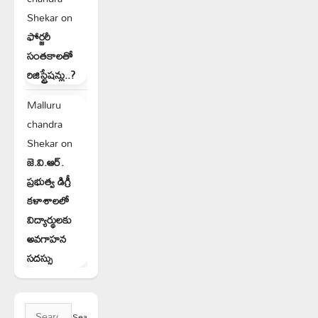
Shekar
on
ఫోర్జరీ
సంతకాలతో
రిజిస్ట్రేషన్లు..?
Malluru
chandra
Shekar
on
జె.వి.ఆర్.
ప్రభుత్వ డిగ్రీ
కళాశాలలో
విద్యార్థులకు
అవగాహన
సదస్సు
Search