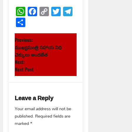
WhatsApp
Facebook
Copy
Twitter
Telegram
Link
Share
P
Previous:
ముఖ్యమంత్రి సహాయ నిధి
o
చెక్కులు అందజేత
s
Next:
Next Post
t
n
Leave a Reply
a
Your email address will not be
v
published.
Required fields are
marked
*
i