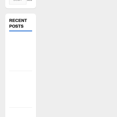
for:
RECENT
POSTS
ఘనపూర్
రిజర్వాయర్
ఆయకట్టుకు
పూర్తి స్థాయిలో
సాగునీరు
FFS యాప్
విధానం రద్దు
చేయాలి:
మోరంపూడి
వెంకటేశ్వరరావు
కూటమి