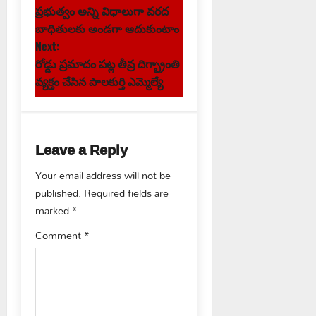
ప్రభుత్వం అన్ని విధాలుగా వరద
o
బాధితులకు అండగా ఆదుకుంటాం
s
Next:
రోడ్డు ప్రమాదం పట్ల తీవ్ర దిగ్భ్రాంతి
t
వ్యక్తం చేసిన పాలకుర్తి ఎమ్మెల్యే
n
a
Leave a Reply
v
Your email address will not be
published.
Required fields are
i
marked
*
g
Comment
*
a
t