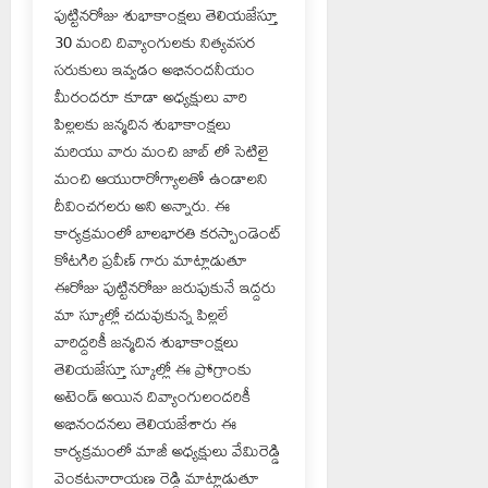
పుట్టినరోజు శుభాకాంక్షలు తెలియజేస్తూ
30 మంది దివ్యాంగులకు నిత్యవసర
సరుకులు ఇవ్వడం అభినందనీయం
మీరందరూ కూడా అధ్యక్షులు వారి
పిల్లలకు జన్మదిన శుభాకాంక్షలు
మరియు వారు మంచి జాబ్ లో సెటిలై
మంచి ఆయురారోగ్యాలతో ఉండాలని
దీవించగలరు అని అన్నారు. ఈ
కార్యక్రమంలో బాలభారతి కరస్పాండెంట్
కోటగిరి ప్రవీణ్ గారు మాట్లాడుతూ
ఈరోజు పుట్టినరోజు జరుపుకునే ఇద్దరు
మా స్కూల్లో చదువుకున్న పిల్లలే
వారిద్దరికీ జన్మదిన శుభాకాంక్షలు
తెలియజేస్తూ స్కూల్లో ఈ ప్రోగ్రాంకు
అటెండ్ అయిన దివ్యాంగులందరికీ
అభినందనలు తెలియజేశారు ఈ
కార్యక్రమంలో మాజీ అధ్యక్షులు వేమిరెడ్డి
వెంకటనారాయణ రెడ్డి మాట్లాడుతూ