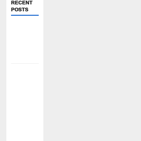
RECENT
POSTS
FFS యాప్
విధానం రద్దు
చేయాలి:
మోరంపూడి
వెంకటేశ్వరరావు
కూటమి
ప్రభుత్వం
ఎన్నికల
ముందు
విద్యార్థులకు
ఇచ్చిన
హామీలను
వెంటనే
అమలు
చేయాలి: