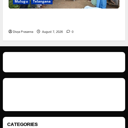
Mulugu
Telangana
ఆపదలో ఉన్న కుటుంబానికి చేయూత ఫౌండేషన్ మానవతా
సహాయం
Divya Prasanna
August 7, 2026
0
We love WordPress and we are here to provide you with professional
looking WordPress themes so that you can take your website one step
ahead. We focus on simplicity, elegant design and clean code.
CATEGORIES