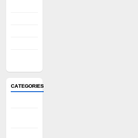
2022
August 2022
July 2022
March 2022
February
2022
CATEGORIES
Anantapur
Andhra
Pradesh
Bhadradri