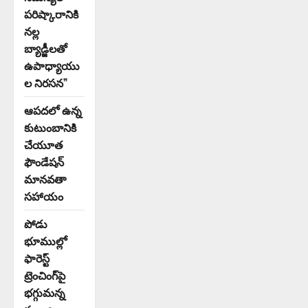
పరిష్కారానికి
నల్ల
బ్యాడ్జీలతో
ఉపాధ్యాయు
ల నిరసన”
ఆపదలో ఉన్న
కుటుంబానికి
చేయూత
ఫౌండేషన్
మానవతా
సహాయం
పోడు
భూముల్లో
ఫారెస్ట్
ట్రెంచింగ్‌పై
భగ్గుమన్న