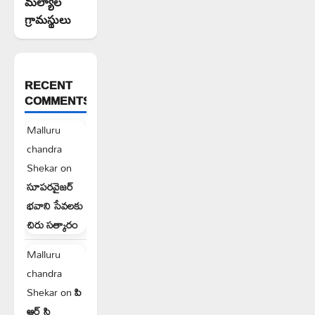
మల్యాల
గ్రామస్థులు
RECENT
COMMENTS
Malluru
chandra
Shekar
on
సూపరవైజర్
భవాని సేవలకు
చిరు సత్కారం
Malluru
chandra
Shekar
on
పి
ఆర్ సి