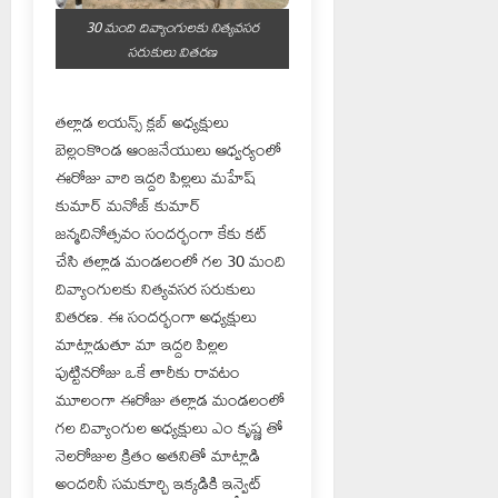
30 మంది దివ్యాంగులకు నిత్యవసర
సరుకులు వితరణ
తల్లాడ లయన్స్ క్లబ్ అధ్యక్షులు
బెల్లంకొండ ఆంజనేయులు ఆధ్వర్యంలో
ఈరోజు వారి ఇద్దరి పిల్లలు మహేష్
కుమార్ మనోజ్ కుమార్
జన్మదినోత్సవం సందర్భంగా కేకు కట్
చేసి తల్లాడ మండలంలో గల 30 మంది
దివ్యాంగులకు నిత్యవసర సరుకులు
వితరణ. ఈ సందర్భంగా అధ్యక్షులు
మాట్లాడుతూ మా ఇద్దరి పిల్లల
పుట్టినరోజు ఒకే తారీకు రావటం
మూలంగా ఈరోజు తల్లాడ మండలంలో
గల దివ్యాంగుల అధ్యక్షులు ఎం కృష్ణ తో
నెలరోజుల క్రితం అతనితో మాట్లాడి
అందరినీ సమకూర్చి ఇక్కడికి ఇన్వైట్