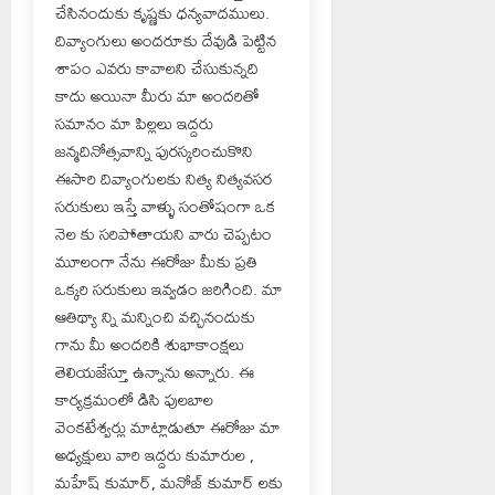
చేసినందుకు కృష్ణకు ధన్యవాదములు.
దివ్యాంగులు అందరూకు దేవుడి పెట్టిన
శాపం ఎవరు కావాలని చేసుకున్నది
కాదు అయినా మీరు మా అందరితో
సమానం మా పిల్లలు ఇద్దరు
జన్మదినోత్సవాన్ని పురస్కరించుకొని
ఈసారి దివ్యాంగులకు నిత్య నిత్యవసర
సరుకులు ఇస్తే వాళ్ళు సంతోషంగా ఒక
నెల కు సరిపోతాయని వారు చెప్పటం
మూలంగా నేను ఈరోజు మీకు ప్రతి
ఒక్కరి సరుకులు ఇవ్వడం జరిగింది. మా
ఆతిథ్యా న్ని మన్నించి వచ్చినందుకు
గాను మీ అందరికి శుభాకాంక్షలు
తెలియజేస్తూ ఉన్నాను అన్నారు. ఈ
కార్యక్రమంలో డిసి పులబాల
వెంకటేశ్వర్లు మాట్లాడుతూ ఈరోజు మా
అధ్యక్షులు వారి ఇద్దరు కుమారుల ,
మహేష్ కుమార్, మనోజ్ కుమార్ లకు