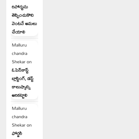
రిపోర్టును
తెప్పించుకొని
వెంటనే అమలు
చేయాలి
Malluru
chandra
Shekar
on
ఓపెన్‌కాస్ట్
బ్లాస్టింగ్, డస్ట్
కాలుష్యాన్ని
అరికట్టాలి
Malluru
chandra
Shekar
on
ఫోర్జరీ