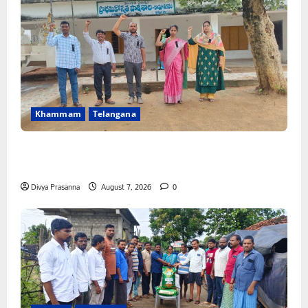
Khammam
Telangana
పీఆర్సీ సమస్యల పరిష్కారానికి నల్ల బ్యాడ్జీలతో ఉపాధ్యాయుల
నిరసన”
Divya Prasanna
August 7, 2026
0