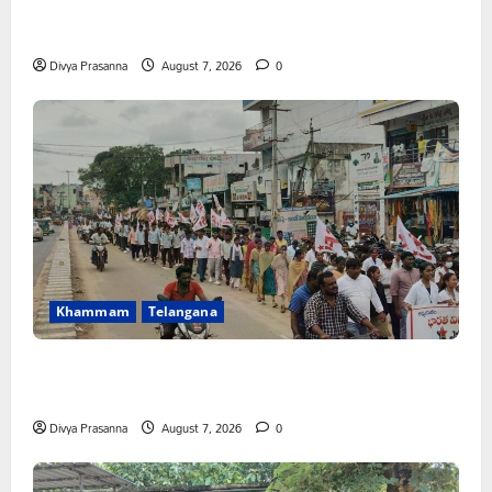
FFS యాప్ విధానం రద్దు చేయాలి: మోరంపూడి
వెంకటేశ్వరరావు
Divya Prasanna
August 7, 2026
0
Khammam
Telangana
కూటమి ప్రభుత్వం ఎన్నికల ముందు విద్యార్థులకు ఇచ్చిన హామీలను
వెంటనే అమలు చేయాలి: ఎస్ఎఫ్ఐ”
Divya Prasanna
August 7, 2026
0