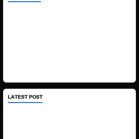
Home
Sports
Politics
Technology
Fashion
Health
LATEST POST
See latest Trump and Biden polling of America
Electric trains in Ukrainian cities
A volcano is erupting again in Japan