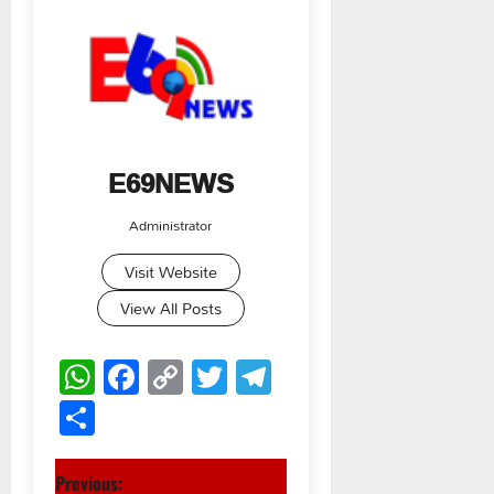
E69NEWS
Administrator
Visit Website
View All Posts
WhatsApp
Facebook
Copy
Twitter
Telegram
Link
Share
P
Previous: