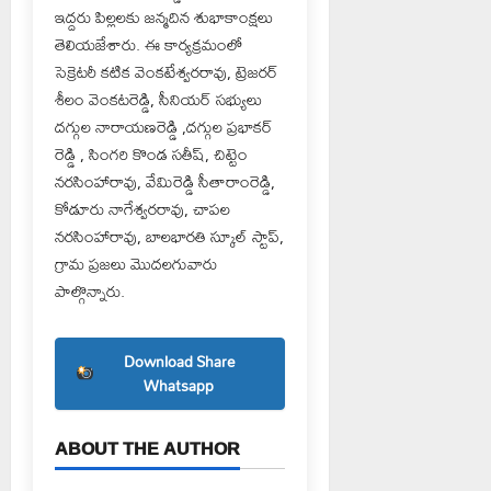
ఇద్దరు పిల్లలకు జన్మదిన శుభాకాంక్షలు
తెలియజేశారు. ఈ కార్యక్రమంలో
సెక్రెటరీ కటిక వెంకటేశ్వరరావు, ట్రెజరర్
శీలం వెంకటరెడ్డి, సీనియర్ సభ్యులు
దగ్గుల నారాయణరెడ్డి ,దగ్గుల ప్రభాకర్
రెడ్డి , సింగరి కొండ సతీష్, చిట్టెం
నరసింహారావు, వేమిరెడ్డి సీతారాంరెడ్డి,
కోడూరు నాగేశ్వరరావు, చాపల
నరసింహారావు, బాలభారతి స్కూల్ స్టాప్,
గ్రామ ప్రజలు మొదలగువారు
పాల్గొన్నారు.
Download Share
Whatsapp
ABOUT THE AUTHOR