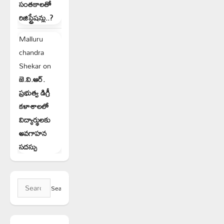
సంతకాలతో
రిజిస్ట్రేషన్లు..?
Malluru
chandra
Shekar
on
జె.వి.ఆర్.
ప్రభుత్వ డిగ్రీ
కళాశాలలో
విద్యార్థులకు
అవగాహన
సదస్సు
Search
for: