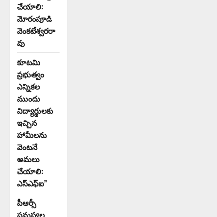
చేయాలి:
మోరంపూడి
వెంకటేశ్వరరా
వు
కూటమి
ప్రభుత్వం
ఎన్నికల
ముందు
విద్యార్థులకు
ఇచ్చిన
హామీలను
వెంటనే
అమలు
చేయాలి:
ఎస్ఎఫ్ఐ”
పీఆర్సీ
సమస్యల