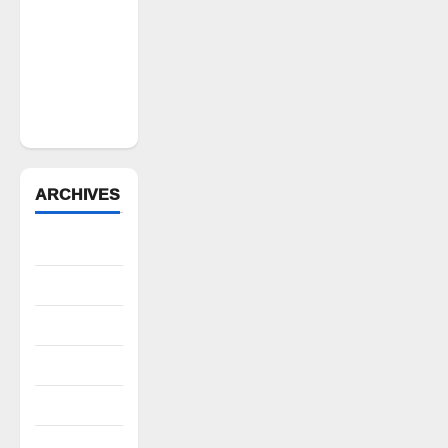
ఫారెస్ట్
ట్రెంచింగ్‌పై
భగ్గుమన్న
మల్యాల
గ్రామస్థులు
ARCHIVES
August 2026
July 2026
June 2026
May 2026
April 2026
March 2026