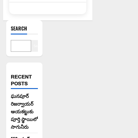
SEARCH
Search
RECENT
POSTS
ఘనపూర్
రిజర్వాయర్
ఆయకట్టుకు
పూర్తి స్థాయిలో
సాగునీరు