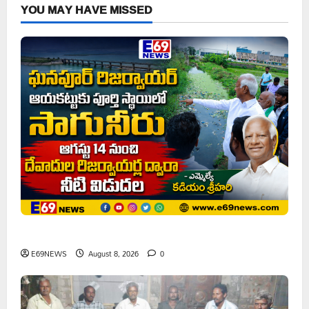
YOU MAY HAVE MISSED
ఘనపూర్ రిజర్వాయర్ ఆయకట్టుకు పూర్తి స్థాయిలో సాగునీరు
E69NEWS
August 8, 2026
0