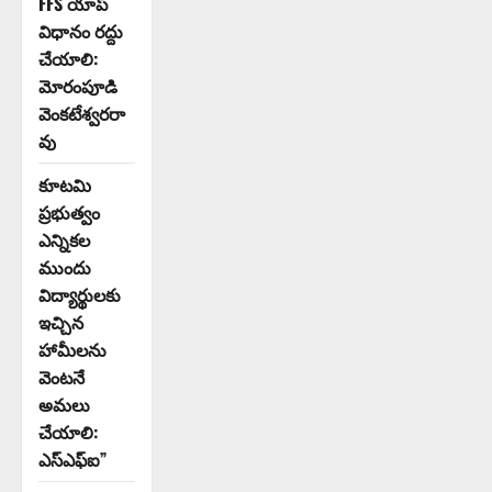
FFS యాప్
విధానం రద్దు
చేయాలి:
మోరంపూడి
వెంకటేశ్వరరా
వు
కూటమి
ప్రభుత్వం
ఎన్నికల
ముందు
విద్యార్థులకు
ఇచ్చిన
హామీలను
వెంటనే
అమలు
చేయాలి:
ఎస్ఎఫ్ఐ”