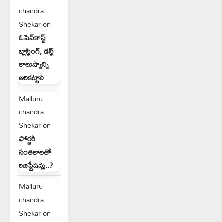
chandra
Shekar
on
ఓపెన్‌కాస్ట్
బ్లాస్టింగ్, డస్ట్
కాలుష్యాన్ని
అరికట్టాలి
Malluru
chandra
Shekar
on
ఫోర్జరీ
సంతకాలతో
రిజిస్ట్రేషన్లు..?
Malluru
chandra
Shekar
on