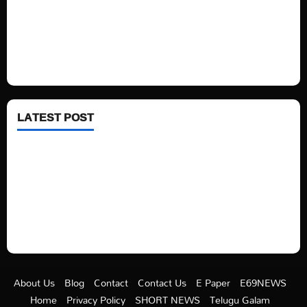
Technology
Fashion
Health
LATEST POST
See latest Trump and Biden polling of America
Electric trains in Ukrainian cities
A volcano is erupting again in Japan
A healthy diet is always better than dieting.
About Us
Blog
Contact
Contact Us
E Paper
E69NEWS
Home
Privacy Policy
SHORT NEWS
Telugu Galam