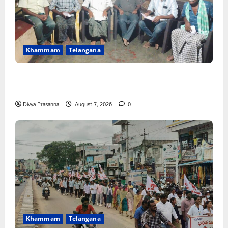
Khammam
Telangana
FFS యాప్ విధానం రద్దు చేయాలి: మోరంపూడి
వెంకటేశ్వరరావు
Divya Prasanna
August 7, 2026
0
Khammam
Telangana