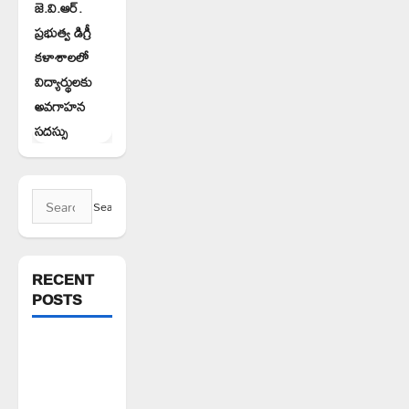
జె.వి.ఆర్.
ప్రభుత్వ డిగ్రీ
కళాశాలలో
విద్యార్థులకు
అవగాహన
సదస్సు
Search
for:
RECENT
POSTS
ఘనపూర్
రిజర్వాయర్
ఆయకట్టుకు