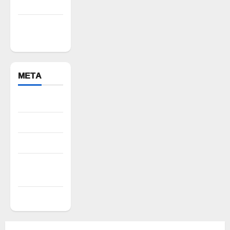
Warangal
Yadadri
Bhuvanagiri
META
Register
Log in
Entries feed
Comments
feed
WordPress.org