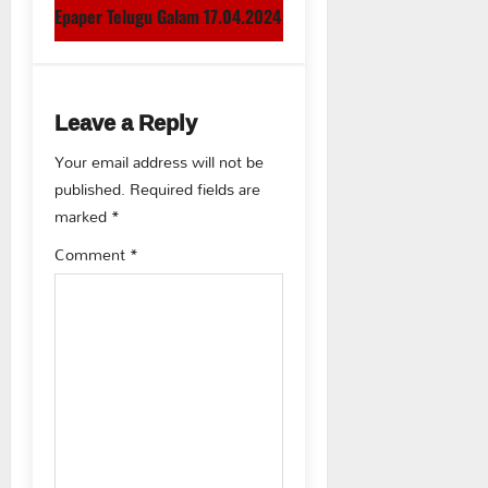
s
Epaper Telugu Galam 17.04.2024
t
n
Leave a Reply
a
Your email address will not be
published.
Required fields are
v
marked
*
i
Comment
*
g
a
t
i