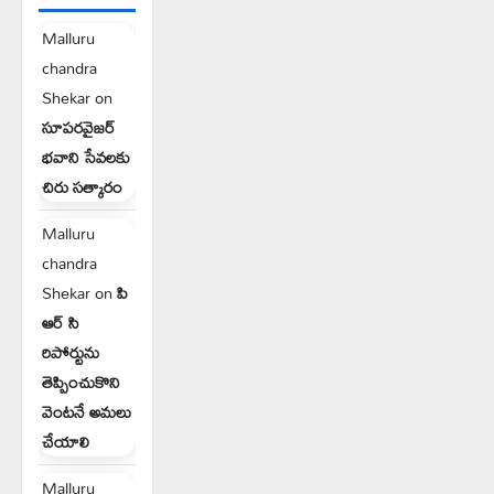
Malluru
chandra
Shekar
on
సూపరవైజర్
భవాని సేవలకు
చిరు సత్కారం
Malluru
chandra
Shekar
on
పి
ఆర్ సి
రిపోర్టును
తెప్పించుకొని
వెంటనే అమలు
చేయాలి
Malluru