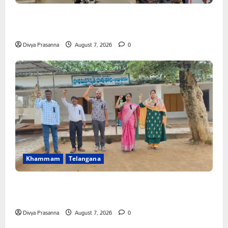
కూటమి ప్రభుత్వం ఎన్నికల ముందు విద్యార్థులకు ఇచ్చిన హామీలను
వెంటనే అమలు చేయాలి: ఎస్ఎఫ్ఐ”
Divya Prasanna
August 7, 2026
0
Khammam
Telangana
పీఆర్సీ సమస్యల పరిష్కారానికి నల్ల బ్యాడ్జీలతో ఉపాధ్యాయుల
నిరసన”
Divya Prasanna
August 7, 2026
0