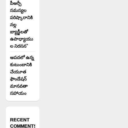
పీఆర్సీ
సమస్యల
పరిష్కారానికి
నల్ల
బ్యాడ్జీలతో
ఉపాధ్యాయు
ల నిరసన”
ఆపదలో ఉన్న
కుటుంబానికి
చేయూత
ఫౌండేషన్
మానవతా
సహాయం
RECENT
COMMENTS