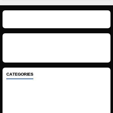
We love WordPress and we are here to provide you with professional
looking WordPress themes so that you can take your website one step
ahead. We focus on simplicity, elegant design and clean code.
CATEGORIES
Home
Sports
Politics