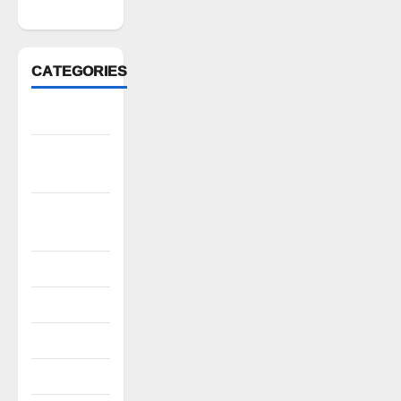
2022
CATEGORIES
Anantapur
Andhra
Pradesh
Bhadradri
Kothagudem
CableTV live
City
Covid
Culture