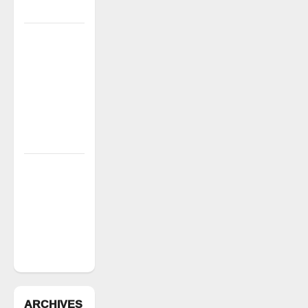
ఎస్ఎఫ్ఐ”
పీఆర్సీ
సమస్యల
పరిష్కారానికి
నల్ల
బ్యాడ్జీలతో
ఉపాధ్యాయుల
నిరసన”
ఆపదలో ఉన్న
కుటుంబానికి
చేయూత
ఫౌండేషన్
మానవతా
సహాయం
ARCHIVES