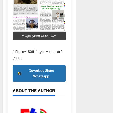
telugu galam 15.04.2024
[dflip id=”8061″ type=”thumb”]
[/dflip]
Download Share
Whatsapp
ABOUT THE AUTHOR