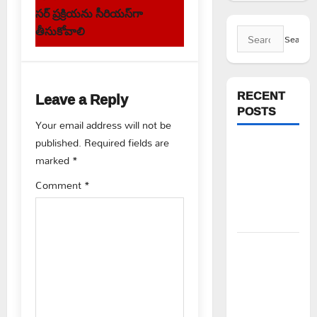
s
సర్ ప్రక్రియను సీరియస్‌గా
t
తీసుకోవాలి
Search
for:
n
a
RECENT
Leave a Reply
POSTS
v
Your email address will not be
published.
Required fields are
i
FFS యాప్
marked
*
విధానం రద్దు
g
చేయాలి:
Comment
*
మోరంపూడి
a
వెంకటేశ్వరరావు
t
కూటమి
i
ప్రభుత్వం
ఎన్నికల
o
ముందు