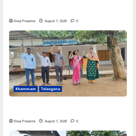
కూటమి ప్రభుత్వం ఎన్నికల ముందు విద్యార్థులకు ఇచ్చిన హామీలను
వెంటనే అమలు చేయాలి: ఎస్ఎఫ్ఐ”
Divya Prasanna
August 7, 2026
0
Khammam
Telangana
పీఆర్సీ సమస్యల పరిష్కారానికి నల్ల బ్యాడ్జీలతో ఉపాధ్యాయుల
నిరసన”
Divya Prasanna
August 7, 2026
0