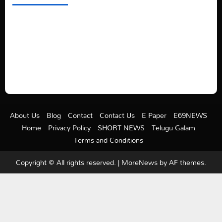
See latest Trump and Biden polling of America
Electric trains in Ukrainian cities
A volcano is erupting again in Japan
A healthy diet is always better than dieting.
About Us
Blog
Contact
Contact Us
E Paper
E69NEWS
Home
Privacy Policy
SHORT NEWS
Telugu Galam
Terms and Conditions
Copyright © All rights reserved.
|
MoreNews
by AF themes.