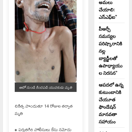
అమలు
చేయాలి:
ఎస్ఎఫ్ఐ”
పీఆర్సీ
సమస్యల
పరిష్కారానికి
నల్ల
బ్యాడ్జీలతో
ఉపాధ్యాయు
ల నిరసన”
ఆపదలో ఉన్న
ఆటో నుండి కిందపడి యువకుడు మృతి
కుటుంబానికి
చేయూత
చికిత్స పొందుతూ 14 రోజుల తర్వాత
ఫౌండేషన్
మృతి
మానవతా
సహాయం
• పర్వతగిరి పోలీసులు కేసు నమోదు