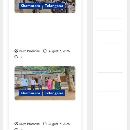
June 2026
Khammam
Telangana
May 2026
కూటమి ప్రభుత్వం ఎన్నికల ముందు
April 2026
విద్యార్థులకు ఇచ్చిన హామీలను
వెంటనే అమలు చేయాలి:
March 2026
ఎస్ఎఫ్ఐ”
February
Divya Prasanna
August 7, 2026
2026
0
January 2026
December
2025
Khammam
Telangana
November
2025
పీఆర్సీ సమస్యల పరిష్కారానికి నల్ల
బ్యాడ్జీలతో ఉపాధ్యాయుల నిరసన”
October
2025
Divya Prasanna
August 7, 2026