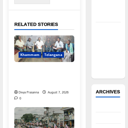
ఫౌండేషన్
మానవతా
సహాయం
RELATED STORIES
పోడు
భూముల్లో
ఫారెస్ట్
ట్రెంచింగ్‌పై
Khammam
Telangana
భగ్గుమన్న
మల్యాల
FFS యాప్ విధానం రద్దు
గ్రామస్థులు
చేయాలి: మోరంపూడి
వెంకటేశ్వరరావు
ARCHIVES
Divya Prasanna
August 7, 2026
0
August 2026
July 2026