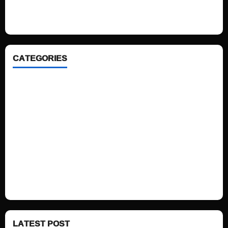
looking WordPress themes so that you can take your website one step
ahead. We focus on simplicity, elegant design and clean code.
CATEGORIES
Home
Sports
Politics
Technology
Fashion
Health
LATEST POST