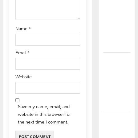
విద్యార్థులకు
n
ఇచ్చిన
హామీలను
వెంటనే
Name
*
అమలు
చేయాలి:
ఎస్ఎఫ్ఐ”
Email
*
పీఆర్సీ
సమస్యల
పరిష్కారానికి
Website
నల్ల
బ్యాడ్జీలతో
ఉపాధ్యాయుల
నిరసన”
Save my name, email, and
website in this browser for
ఆపదలో ఉన్న
the next time I comment.
కుటుంబానికి
చేయూత