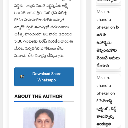
వద్దకు, అక్కడి నుండి వర్ధన్నపేట లక్ష్మీ
Malluru
గణపతి ఆసుపత్రికి, మెరుగైన చికిత్స
chandra
కోసం హనుమకొండలోని అమృత
న్యూరో సర్జన్ ఆసుపత్రికి తరలించారు.
Shekar
on
పి
చికిత్స పొందుతూ ఆదివారం ఉదయం
ఆర్ సి
5:30 గంటలకు నరేష్ మరణించారు.ఈ
రిపోర్టును
మేరకు పర్వతగిరి పోలీసులు కేసు
తెప్పించుకొని
నమోదు చేసి దర్యాప్తు చేస్తున్నారు.
వెంటనే అమలు
చేయాలి
Download Share
Malluru
Whatsapp
chandra
Shekar
on
ABOUT THE AUTHOR
ఓపెన్‌కాస్ట్
బ్లాస్టింగ్, డస్ట్
కాలుష్యాన్ని
అరికట్టాలి