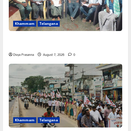
Khammam
Telangana
FFS యాప్ విధానం రద్దు చేయాలి: మోరంపూడి
వెంకటేశ్వరరావు
Divya Prasanna
August 7, 2026
0
Khammam
Telangana