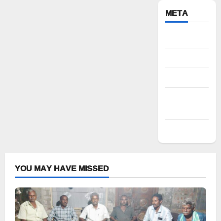
META
Register
Log in
Entries feed
Comments
feed
WordPress.org
YOU MAY HAVE MISSED