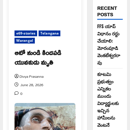
RECENT
POSTS
FFS యాప్
విధానం రద్దు
e69-stories
Telangana
చేయాలి:
Warangal
మోరంపూడి
ఆటో నుండి కిందపడి
వెంకటేశ్వరరా
యువకుడు మృతి
వు
కూటమి
Divya Prasanna
ప్రభుత్వం
June 28, 2026
ఎన్నికల
0
ముందు
విద్యార్థులకు
ఇచ్చిన
హామీలను
వెంటనే