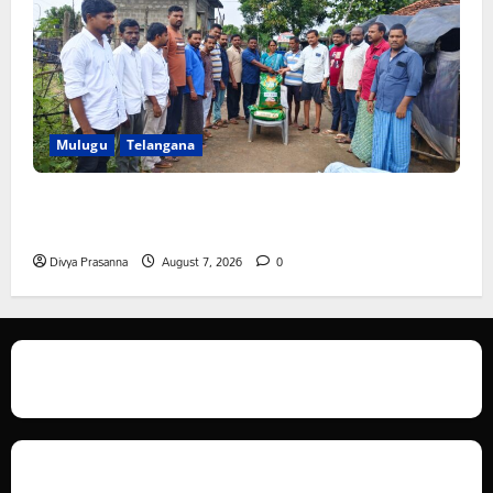
Mulugu
Telangana
ఆపదలో ఉన్న కుటుంబానికి చేయూత ఫౌండేషన్ మానవతా
సహాయం
Divya Prasanna
August 7, 2026
0
We love WordPress and we are here to provide you with professional