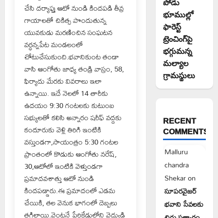
పోడు
చేసి దర్యాప్తు ఆటో నుండి కిందపడి తీవ్ర
భూముల్లో
గాయాలతో చికిత్స పొందుతున్న
ఫారెస్ట్
యువకుడు మరణించిన సంఘటన
ట్రెంచింగ్‌పై
వర్ధన్నపేట మండలంలో
భగ్గుమన్న
చోటుచేసుకుంది.భవానికుంట తండా
మల్యాల
వాసి ఆంగోతు జాధ్య తండ్రి వాస్రం, 58,
గ్రామస్థులు
ఫిర్యాదు మేరకు వివరాలు ఇలా
ఉన్నాయి. ఇదే నెలలో 14 తారీకు
ఉదయం 9:30 గంటలకు కుటుంబ
సభ్యులతో కలిసి అన్నారం షరీఫ్ వద్దకు
RECENT
కందూరుకు వెళ్లి తిరిగి ఇంటికి
COMMENTS
వస్తుండగా,సాయంత్రం 5:30 గంటల
Malluru
ప్రాంతంలో కొడుకు ఆంగోతు నరేష్,
chandra
30,ఆటోలో ఇంటికి వెళ్తుండగా
Shekar
on
ప్రమాదవశాత్తు ఆటో నుండి
కిందపడ్డారు.ఈ ప్రమాదంలో ఎడమ
సూపరవైజర్
చేయికి, తల వెనుక భాగంలో దెబ్బలు
భవాని సేవలకు
తగిలాయి.వెంటనే పేరికేడులోని వైద్యుడి
చిరు సత్కారం