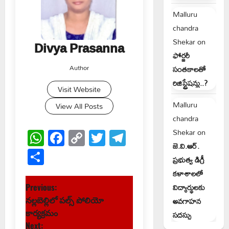
Malluru
chandra
Shekar
on
Divya Prasanna
ఫోర్జరీ
Author
సంతకాలతో
రిజిస్ట్రేషన్లు..?
Visit Website
Malluru
View All Posts
chandra
WhatsApp
Facebook
Copy
Twitter
Telegram
Shekar
on
జె.వి.ఆర్.
Link
Share
ప్రభుత్వ డిగ్రీ
కళాశాలలో
P
విద్యార్థులకు
Previous:
నల్లబెల్లిలో పల్స్ పోలియో
అవగాహన
o
కార్యక్రమం
సదస్సు
Next: