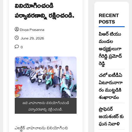
వినియోగించండి
పర్యావరణాన్ని రక్షించండి.
RECENT
POSTS
Divya Prasanna
పిఆర్ టియు
June 29, 2026
మండల
0
అధ్యక్షులుగా
గీరెడ్డి ప్రమోద్
రెడ్డి
చలో ఐటీడీఏ
ఏటూరునాగా
రం ముట్టడికి
శంఖారావం
ఇవి వాహనాలను వినియోగించండి
పర్యావరణాన్ని రక్షించండి.
ప్రొఫెసర్
జయశంకర్ కు
ఘన నివాళి
ఎలక్ట్రిక్ వాహనాలను వినియోగించి