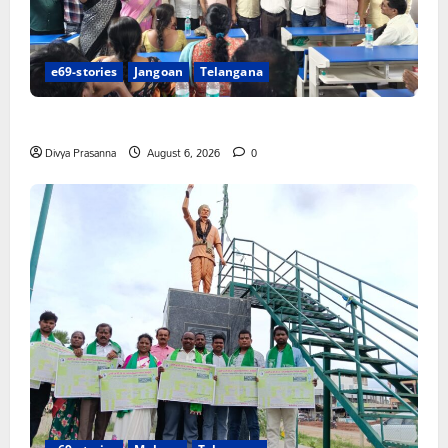
e69-stories
Jangoan
Telangana
పిఆర్ టియు మండల అధ్యక్షులుగా గీరెడ్డి ప్రమోద్ రెడ్డి
Divya Prasanna
August 6, 2026
0