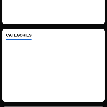
We love WordPress and we are here to provide you with professional
looking WordPress themes so that you can take your website one step
ahead. We focus on simplicity, elegant design and clean code.
CATEGORIES
Home
Sports
Politics
Technology
Fashion
Health