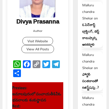
Malluru
chandra
Shekar
on
Divya Prasanna
ఓపెన్‌కాస్ట్
Author
బ్లాస్టింగ్, డస్ట్
కాలుష్యాన్ని
Visit Website
అరికట్టాలి
View All Posts
Malluru
WhatsApp
Facebook
Copy
Twitter
Telegram
chandra
Shekar
on
Link
Share
ఫోర్జరీ
సంతకాలతో
P
రిజిస్ట్రేషన్లు..?
Previous:
జమాలపురంలో పంచాయతీ&వీఓ
o
Malluru
భవనాలకు శంకుస్థాపన
chandra
Next: