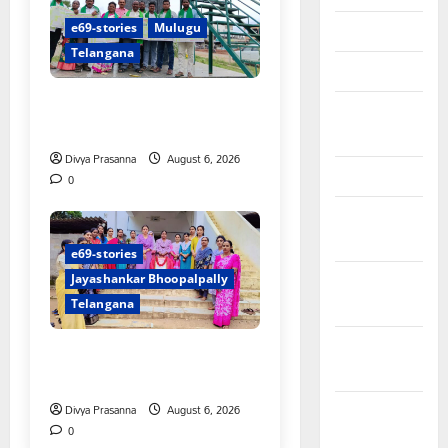
e69-stories
Mulugu
April 2026
Telangana
March 2026
చలో ఐటీడీఏ ఏటూరునాగారం
February
ముట్టడికి శంఖారావం
2026
Divya Prasanna
August 6, 2026
January 2026
0
December
2025
e69-stories
November
Jayashankar Bhoopalpally
2025
Telangana
October
ప్రొఫెసర్ జయశంకర్ కు ఘన
2025
నివాళి
Divya Prasanna
August 6, 2026
September
0
2025