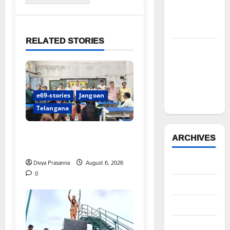
చేయాలని
సీపీఎం
డిమాండ్
RELATED STORIES
పేద వర్గాల
సంక్షేమానికి
కాంగ్రెస్
ప్రభుత్వం పెద్ద
e69-stories
Jangoan
పీట
Telangana
పిఆర్ టియు మండల అధ్యక్షులుగా
ARCHIVES
గీరెడ్డి ప్రమోద్ రెడ్డి
Divya Prasanna
August 6, 2026
August 2026
0
July 2026
June 2026
May 2026