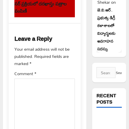
s
Shekar
on
సర్ ప్రక్రియలో దరఖాస్తు పత్రాల
t
జె.వి.ఆర్.
పంపిణీ
ప్రభుత్వ డిగ్రీ
n
కళాశాలలో
a
విద్యార్థులకు
Leave a Reply
అవగాహన
v
సదస్సు
Your email address will not be
published.
Required fields are
i
marked
*
g
Search
Comment
*
for:
a
t
RECENT
POSTS
i
పిఆర్ టియు
o
మండల