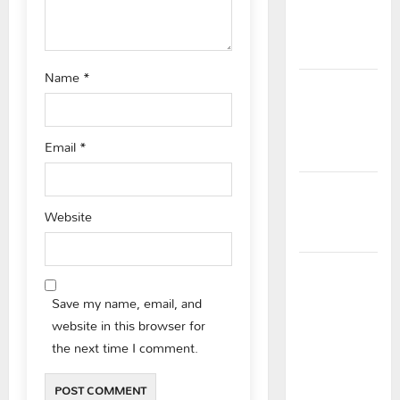
n
అధ్యక్షులుగా
గీరెడ్డి ప్రమోద్
రెడ్డి
Name
*
చలో ఐటీడీఏ
ఏటూరునాగారం
ముట్టడికి
Email
*
శంఖారావం
ప్రొఫెసర్
జయశంకర్ కు
Website
ఘన నివాళి
రైతుల నుంచి
అక్రమ
Save my name, email, and
వసూళ్లు..
website in this browser for
కాంట్రాక్ట్
the next time I comment.
ఉద్యోగిని
సస్పెండ్