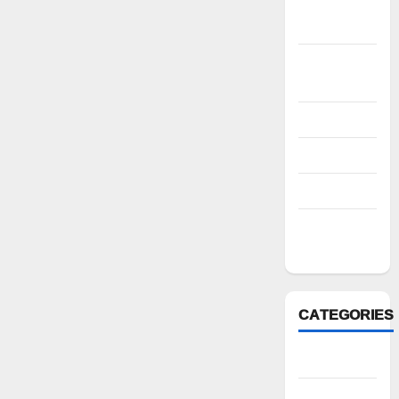
November
2022
October
2022
August 2022
July 2022
March 2022
February
2022
CATEGORIES
Anantapur
Andhra