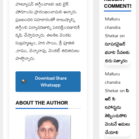
పొల్యూషన్ తగ్గించాలని ఇవి బైక్
COMMENTS
షోరూంను ప్రారంభించామని అన్నారు.
Malluru
ప్రజలందరి సహకారంతో కాలుష్యాన్ని
తగ్గించి పర్యావరణాన్ని పరిరక్షించడానికి
chandra
కృషి చేస్తానన్నారు. తలశిల వెంకట
Shekar
on
సుబ్రహ్మణ్యం, హరి సాయి, శ్రీ పూజిత
సూపరవైజర్
,రాము, చెన్నారావు, వెంకట్ తదితరులు
భవాని సేవలకు
పాల్గొన్నారు.
చిరు సత్కారం
Malluru
Download Share
chandra
Whatsapp
Shekar
on
పి
ఆర్ సి
ABOUT THE AUTHOR
రిపోర్టును
తెప్పించుకొని
వెంటనే అమలు
చేయాలి