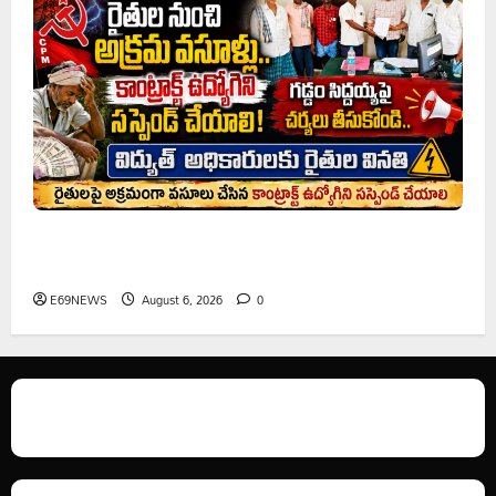
రైతుల నుంచి అక్రమ వసూళ్లు.. కాంట్రాక్ట్ ఉద్యోగిని సస్పెండ్
చేయాలని సీపీఎం డిమాండ్
E69NEWS
August 6, 2026
0