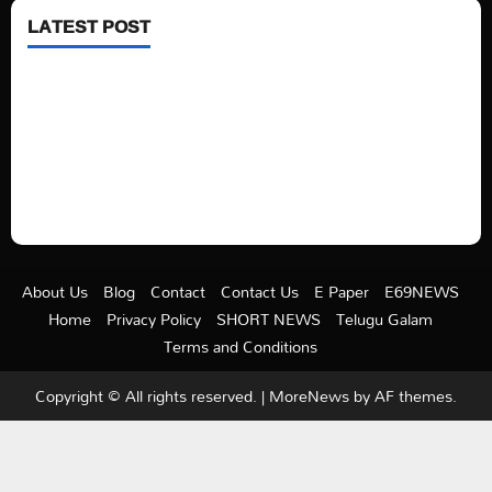
LATEST POST
See latest Trump and Biden polling of America
Electric trains in Ukrainian cities
A volcano is erupting again in Japan
A healthy diet is always better than dieting.
About Us
Blog
Contact
Contact Us
E Paper
E69NEWS
Home
Privacy Policy
SHORT NEWS
Telugu Galam
Terms and Conditions
Copyright © All rights reserved.
|
MoreNews
by AF themes.