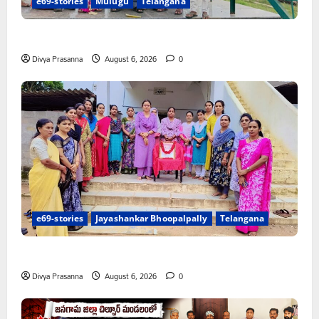
e69-stories
Mulugu
Telangana
చలో ఐటీడీఏ ఏటూరునాగారం ముట్టడికి శంఖారావం
Divya Prasanna
August 6, 2026
0
e69-stories
Jayashankar Bhoopalpally
Telangana
ప్రొఫెసర్ జయశంకర్ కు ఘన నివాళి
Divya Prasanna
August 6, 2026
0