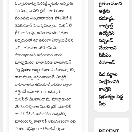
పర్యావరణాన్ని పరిరక్షిద్దామని ఆర్యవైశ్య
రైతుల నుంచి
సంఘం, వాసవి క్లబ్ నాయకులు
అక్రమ
వందనపు సత్యనారాయణ పోలిశెట్టి శ్రీ
వసూళ్లు..
శివకుమార్ పిలుపునిచ్చారు. దురిసేటి
కాంట్రాక్ట్
శ్రీనివాసరావు, అనురాధ దంపతుల
ఉద్యోగిని
ఆధ్వర్యంలో నూతనంగా ఏర్పాటుచేసిన
సస్పెండ్
ఇవి వాహనాల షోరూమ్ ను
చేయాలని
ప్రారంభించిన అనంతరం వారు
సీపీఎం
మాట్లాడుతూ వాతావరణ పొల్యూషన్
డిమాండ్
వల్ల ప్రజలు ఇబ్బందులు పడుతున్నారని,
పేద వర్గాల
కాలుష్యాన్ని తగ్గించాలంటే ఎలక్ట్రిక్
సంక్షేమానికి
వాహనాలను ఉపయోగించడం ద్వారా
కాంగ్రెస్
తగ్గించే అవకాశం ఉందన్నారు.
ప్రభుత్వం పెద్ద
దురిసేటి శ్రీనివాసరావు, మాట్లాడుతూ
పీట
20 సంవత్సరాల నుంచి బైక్ మెకానిక్
గా పనిచేసిన అనుభవం ఉన్నదని,
మారుతున్న కాలానికి అనుగుణంగా తన
వంతు కర్తవ్యం గా కొంతమేరకైనా
RECENT