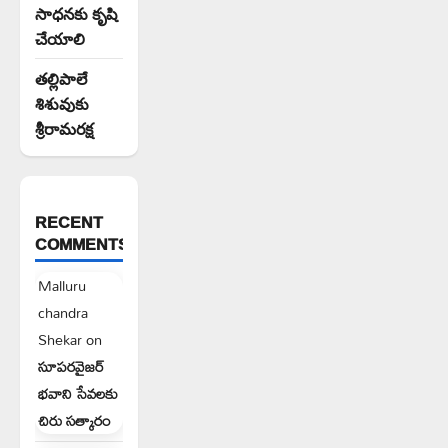
సాధనకు కృషి
చేయాలి
తల్లిపాలే
శిశువుకు
శ్రీరామరక్ష
RECENT
COMMENTS
Malluru
chandra
Shekar
on
సూపరవైజర్
భవాని సేవలకు
చిరు సత్కారం