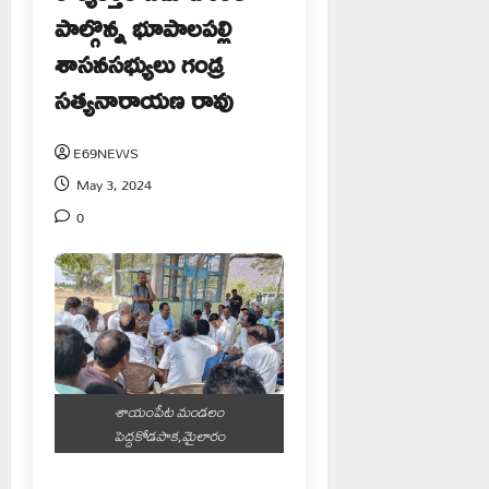
పాల్గొన్న భూపాలపల్లి
శాసనసభ్యులు గండ్ర
సత్యనారాయణ రావు
E69NEWS
May 3, 2024
0
శాయంపేట మండలం
పెద్దకోడపాక,మైలారం