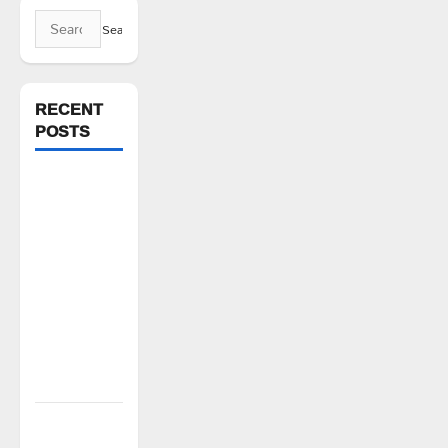
Search
for:
RECENT
POSTS
రైతుల నుంచి
అక్రమ
వసూళ్లు..
కాంట్రాక్ట్
ఉద్యోగిని
సస్పెండ్
చేయాలని
సీపీఎం
డిమాండ్
పేద వర్గాల
సంక్షేమానికి