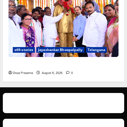
e69-stories
Jayashankar Bhoopalpally
Telangana
జయశంకర్ ఆశయ సాధనకు కృషి చేయాలి
Divya Prasanna
August 6, 2026
0
We love WordPress and we are here to provide you with professional