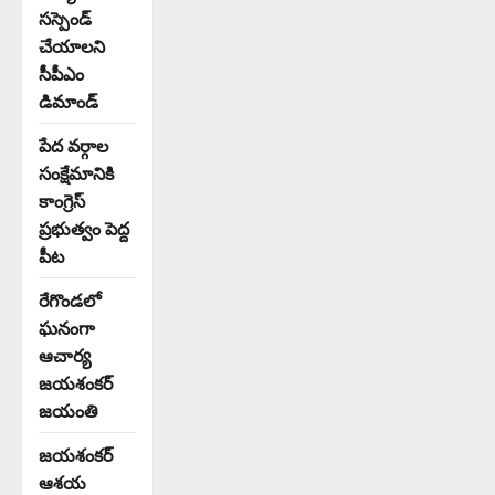
సస్పెండ్
చేయాలని
సీపీఎం
డిమాండ్
పేద వర్గాల
సంక్షేమానికి
కాంగ్రెస్
ప్రభుత్వం పెద్ద
పీట
రేగొండలో
ఘనంగా
ఆచార్య
జయశంకర్
జయంతి
జయశంకర్
ఆశయ