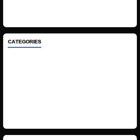
looking WordPress themes so that you can take your website one step
ahead. We focus on simplicity, elegant design and clean code.
CATEGORIES
Home
Sports
Politics
Technology
Fashion
Health