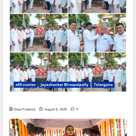
e69-stories
Jayashankar Bhoopalpally
Telangana
రేగొండలో ఘనంగా ఆచార్య జయశంకర్ జయంతి
Divya Prasanna
August 6, 2026
0