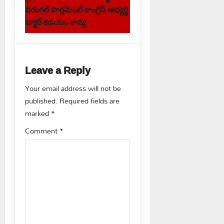
t
వరంగల్ పార్లమెంట్ కాంగ్రెస్ అభ్యర్థి
n
డాక్టర్ కడియం కావ్య
a
v
Leave a Reply
i
Your email address will not be
g
published.
Required fields are
marked
*
a
Comment
*
t
i
o
n