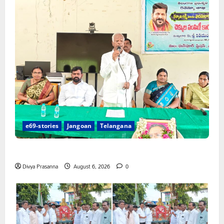
e69-stories
Jangoan
Telangana
పేద వర్గాల సంక్షేమానికి కాంగ్రెస్ ప్రభుత్వం పెద్ద పీట
Divya Prasanna
August 6, 2026
0