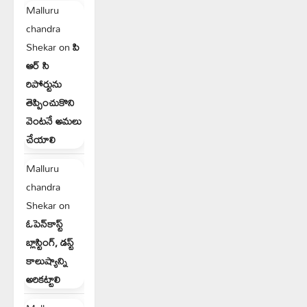
Malluru
chandra
Shekar
on
పి
ఆర్ సి
రిపోర్టును
తెప్పించుకొని
వెంటనే అమలు
చేయాలి
Malluru
chandra
Shekar
on
ఓపెన్‌కాస్ట్
బ్లాస్టింగ్, డస్ట్
కాలుష్యాన్ని
అరికట్టాలి