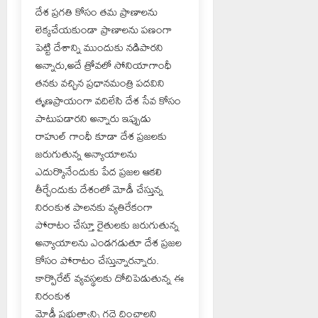
దేశ ప్రగతి కోసం తమ ప్రాణాలను
లెక్కచేయకుండా ప్రాణాలను పణంగా
పెట్టి దేశాన్ని ముందుకు నడిపారని
అన్నారు,అదే త్రోవలో సోనియాగాంధీ
తనకు వచ్చిన ప్రధానమంత్రి పదవిని
తృణప్రాయంగా వదిలేసి దేశ సేవ కోసం
పాటుపడారని అన్నారు ఇప్పుడు
రాహుల్ గాంధీ కూడా దేశ ప్రజలకు
జరుగుతున్న అన్యాయాలను
ఎదుర్కొనేందుకు పేద ప్రజల ఆకలి
తీర్చేందుకు దేశంలో మోడీ చేస్తున్న
నిరంకుశ పాలనకు వ్యతిరేకంగా
పోరాటం చేస్తూ రైతులకు జరుగుతున్న
అన్యాయాలను ఎండగడుతూ దేశ ప్రజల
కోసం పోరాటం చేస్తున్నారన్నారు.
కార్పొరేట్ వ్యవస్థలకు దోచిపెడుతున్న ఈ
నిరంకుశ
మోడీ ప్రభుత్వాన్ని గద్దె దించాలని