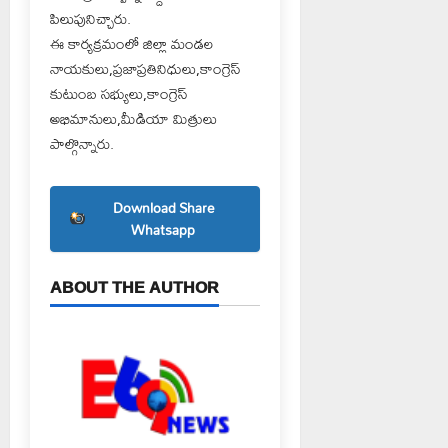
పిలుపునిచ్చారు.
ఈ కార్యక్రమంలో జిల్లా మండల
నాయకులు,ప్రజాప్రతినిధులు,కాంగ్రెస్
కుటుంబ సభ్యులు,కాంగ్రెస్
అభిమానులు,మీడియా మిత్రులు
పాల్గొన్నారు.
Download Share
Whatsapp
ABOUT THE AUTHOR