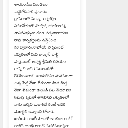
శాయంపేట మండలం
పెద్దకోడపాక,మైలారం
గ్రామాలలొ ముఖ్య కార్యకర్తల
సమావేశంలో పాల్గొన్న భూపాలపల్లి
శాసనసభ్యులు గండ్ర సత్యనారాయణ
రావు కార్యకర్తలను ఉద్దేశించి
మాట్లాడారు.రాబోయే పార్లమెంట్
ఎన్నికలలో మన కాంగ్రెస్ పార్టీ
పార్లమెంట్ అభ్యర్థి శ్రీమతి కడియం
కావ్య ని అధిక మెజారిటీతో
గెలిపించాలని అందుకోసం మనమంతా
చిన్న పెద్ద తేడా లేకుండా పాత కొత్త
తేడా లేకుండా కష్టపడి పని చేయాలని
సమిష్టి కృషితో శాసనసభ ఎన్నికలలో
నాకు ఇచ్చిన మెజారిటీ కంటే అధిక
మెజార్టీని ఇవ్వాలని కోరారు.
జాతీయ రాజకీయాలలో ఇందిరాగాంధీీ
రాజీవ్ గాంధీ లాంటి మహానుభావులు