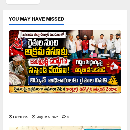
YOU MAY HAVE MISSED
రైతుల నుంచి అక్రమ వసూళ్లు.. కాంట్రాక్ట్ ఉద్యోగిని సస్పెండ్
చేయాలని సీపీఎం డిమాండ్
E69NEWS
August 6, 2026
0