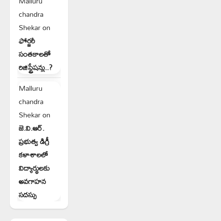
Malluru
chandra
Shekar
on
ఫోర్జరీ
సంతకాలతో
రిజిస్ట్రేషన్లు..?
Malluru
chandra
Shekar
on
జె.వి.ఆర్.
ప్రభుత్వ డిగ్రీ
కళాశాలలో
విద్యార్థులకు
అవగాహన
సదస్సు