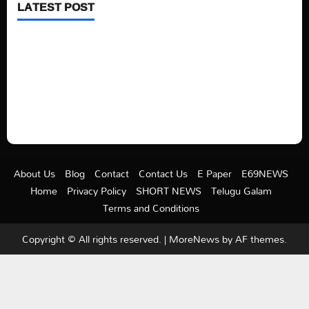
LATEST POST
See latest Trump and Biden polling of America
Electric trains in Ukrainian cities
A volcano is erupting again in Japan
A healthy diet is always better than dieting.
About Us
Blog
Contact
Contact Us
E Paper
E69NEWS
Home
Privacy Policy
SHORT NEWS
Telugu Galam
Terms and Conditions
Copyright © All rights reserved.
|
MoreNews
by AF themes.