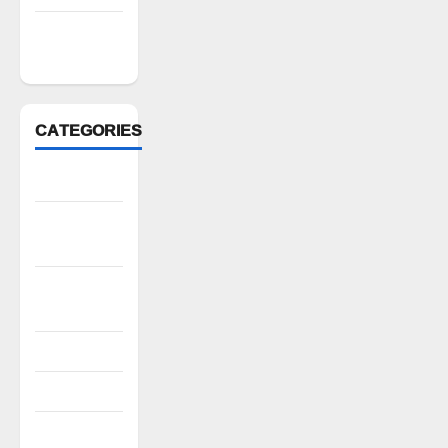
February
2022
CATEGORIES
Anantapur
Andhra
Pradesh
Bhadradri
Kothagudem
CableTV live
City
Covid