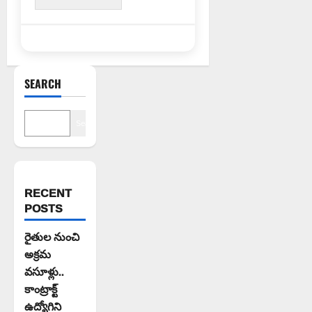
SEARCH
Search
RECENT
POSTS
రైతుల నుంచి
అక్రమ
వసూళ్లు..
కాంట్రాక్ట్
ఉద్యోగిని